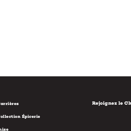
Rejoignez le Cl
arrières
ollection Épicerie
hise