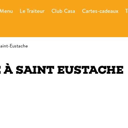
Menu
Le Traiteur
Club Casa
Cartes-cadeaux
T
aint-Eustache
E
À
SAINT EUSTACHE