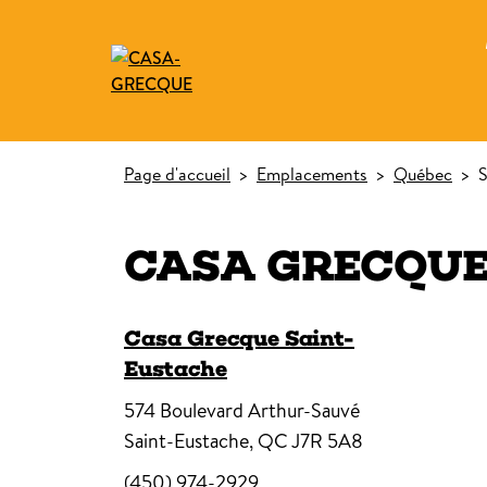
Page d'accueil
>
Emplacements
>
Québec
>
S
CASA GRECQU
Casa Grecque Saint-
Eustache
574 Boulevard Arthur-Sauvé
Saint-Eustache, QC J7R 5A8
(450) 974-2929