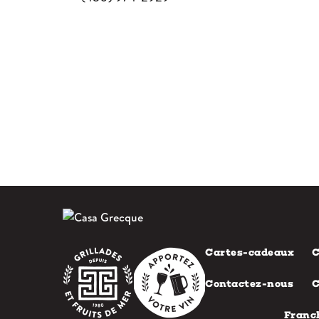
Cartes-cadeaux
C
Contactez-nous
C
Franc